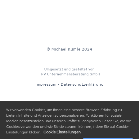
© Michael Kumle 2024
Umgesetzt und gestaltet von
TPV Unternehmensberatung GmbH
Impressum
-
Datenschutzerklärung
Wir verwenden Cookies, um Ihnen eine bessere Browser-Erfahrung zu
bieten, Inhalte und Anzeigen zu personalisieren, Funktionen für soziale
Medien bereitzustellen und unseren Traffic zu analysieren. Lesen Sie, wie wir
Cookies verwenden und wie Sie sie steuern können, indem Sie auf Cookie-
Einstellungen klicken.
Cookie Einstellungen